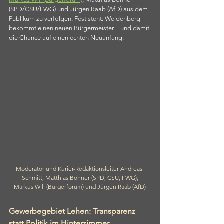
(SPD/CSU/FWG) und Jürgen Raab (AfD) aus dem 
Publikum zu verfolgen. Fest steht: Weidenberg 
bekommt einen neuen Bürgermeister – und damit 
die Chance auf einen echten Neuanfang.
Moderator und Kurier-Redaktionsleiter Andreas 
Schmitt, Matthias Böhner (SPD, CSU, FWG),
Markus Will (Bürgerforum) und Jürgen Raab (AfD)
Gewerbegebiet Lehen: Transparenz 
statt Politik im Hinterzimmer