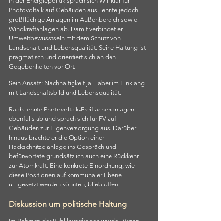
In der Energiepolitik sprach sich Will klar für 
Photovoltaik auf Gebäuden aus, lehnte jedoch 
großflächige Anlagen im Außenbereich sowie 
Windkraftanlagen ab. Damit verbindet er 
Umweltbewusstsein mit dem Schutz von 
Landschaft und Lebensqualität. Seine Haltung ist 
pragmatisch und orientiert sich an den 
Gegebenheiten vor Ort.
Sein Ansatz: Nachhaltigkeit ja – aber im Einklang 
mit Landschaftsbild und Lebensqualität.
Raab lehnte Photovoltaik-Freiflächenanlagen 
ebenfalls ab und sprach sich für PV auf 
Gebäuden zur Eigenversorgung aus. Darüber 
hinaus brachte er die Option einer 
Hackschnitzelanlage ins Gespräch und 
befürwortete grundsätzlich auch eine Rückkehr 
zur Atomkraft. Eine konkrete Einordnung, wie 
diese Positionen auf kommunaler Ebene 
umgesetzt werden könnten, blieb offen.
Diskussion um politische Haltung
Im Rahmen der Publikumsfragen wurde Jürgen 