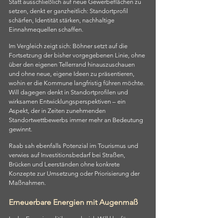
Statt ausschließlich auf neue Gewerbeflächen zu 
setzen, denkt er ganzheitlich: Standortprofil 
schärfen, Identität stärken, nachhaltige 
Einnahmequellen schaffen.
Im Vergleich zeigt sich: Böhner setzt auf die 
Fortsetzung der bisher vorgegebenen Linie, ohne 
über den eigenen Tellerrand hinauszuschauen 
und ohne neue, eigene Ideen zu präsentieren, 
wohin er die Kommune langfristig führen möchte. 
Will dagegen denkt in Standortprofilen und 
wirksamen Entwicklungsperspektiven – ein 
Aspekt, der in Zeiten zunehmenden 
Standortwettbewerbs immer mehr an Bedeutung 
gewinnt.
Raab sah ebenfalls Potenzial im Tourismus und 
verwies auf Investitionsbedarf bei Straßen, 
Brücken und Leerständen ohne konkrete 
Konzepte zur Umsetzung oder Priorisierung der 
Maßnahmen.
Erneuerbare Energien mit Augenmaß