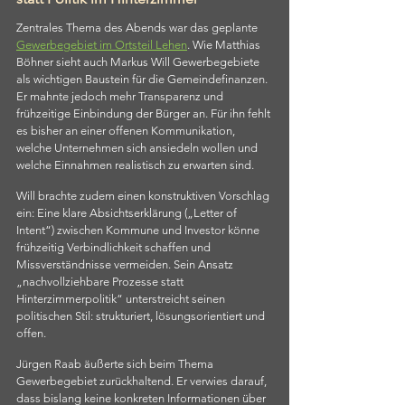
Zentrales Thema des Abends war das geplante 
Gewerbegebiet im Ortsteil Lehen
. Wie Matthias 
Böhner sieht auch Markus Will Gewerbegebiete 
als wichtigen Baustein für die Gemeindefinanzen. 
Er mahnte jedoch mehr Transparenz und 
frühzeitige Einbindung der Bürger an. Für ihn fehlt 
es bisher an einer offenen Kommunikation, 
welche Unternehmen sich ansiedeln wollen und 
welche Einnahmen realistisch zu erwarten sind.
Will brachte zudem einen konstruktiven Vorschlag 
ein: Eine klare Absichtserklärung („Letter of 
Intent“) zwischen Kommune und Investor könne 
frühzeitig Verbindlichkeit schaffen und 
Missverständnisse vermeiden. Sein Ansatz 
„nachvollziehbare Prozesse statt 
Hinterzimmerpolitik“ unterstreicht seinen 
politischen Stil: strukturiert, lösungsorientiert und 
offen.
Jürgen Raab äußerte sich beim Thema 
Gewerbegebiet zurückhaltend. Er verwies darauf, 
dass bislang keine konkreten Informationen über 