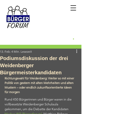
Bürgerforum
Weidenberg e.v.
.
Weidenberg WILL mehr
13. Feb.
4 Min. Lesezeit
Podiumsdiskussion der drei
Weidenberger
Bürgermeisterkandidaten
Richtungswahl für Weidenberg: Weiter so mit einer 
Politik von gestern mit alten Mehrheiten und alten 
Mustern – oder endlich zukunftsorientierte Ideen 
für morgen
Rund 450 Bürgerinnen und Bürger waren in die 
vollbesetzte Weidenberger Schulaula 
gekommen, um die Debatte der Kandidaten 
Markus Will (Bürgerforum)
, Matthias Böhner 