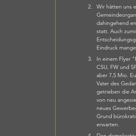
Wir hätten uns 
Gemeindeorgane
dahingehend ent
statt. Auch zum
Entscheidungsgru
Eindruck mangeln
In einem Flyer 
CSU, FW und SP
aber 7,5 Mio. E
Vater des Gedan
getrieben die Ar
von neu angesie
neues Gewerbege
Grund bürokratis
erwarten.
Den demokratisc