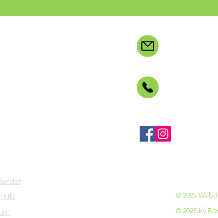
orum Weidenberg e.V.
post@buerger
studio Seiler
Ring 7
Weidenberg
00 49 9278 71 0
öbner
Folge uns auf:
D
itzender)
reuther Str. 21
Weidenberg
andat
hutz
© 2025 Webde
© 2025 by Bü
sum