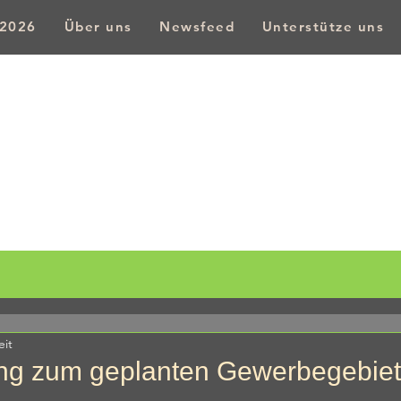
 2026
Über uns
Newsfeed
Unterstütze uns
Bürgerforum Weidenberg e.v.
Weidenberg WIL
eit
ung zum geplanten Gewerbegebiet