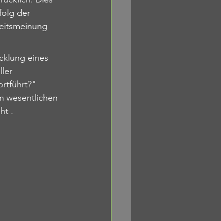
folg der 
heitsmeinung 
cklung eines 
ler 
rtführt?" 
m wesentlichen 
ht 
.