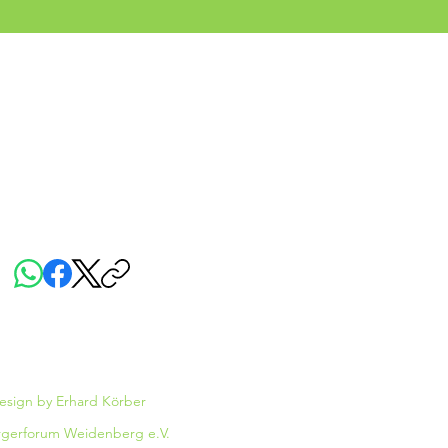
forum-weidenberg.de
0
iese Seite teilen:
sign by Erhard Körber
rgerforum Weidenberg e.V.