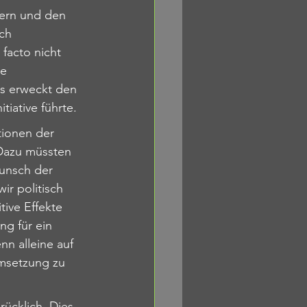
gern und den 
ch 
facto nicht 
e 
s erweckt den 
tiative führte
.
ionen der 
Dazu müssten 
Wunsch der 
r politisch 
tive Effekte 
g für ein 
n alleine auf 
Umsetzung zu 
ücklich. Dies 