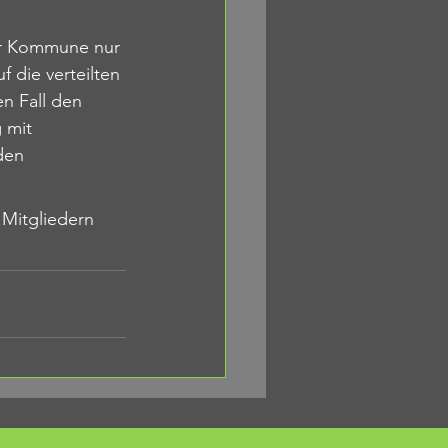
er Kommune nur 
f die verteilten 
en 
Fall den 
 mit 
den 
Mitgliedern 