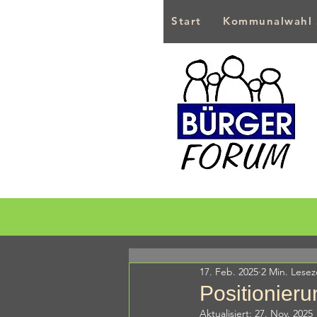
Start
Kommunalwahl
17. Feb. 2025
2 Min. Lesez
Positionier
Aktualisiert:
27. Nov. 2025