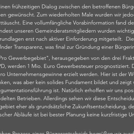
einen frühzeitigen Dialog zwischen den betroffenen Bür
n gewünscht. Zum wiederholten Male wurden wir jedo
täuscht. Eine vollumfängliche Vorabinformation fand de 
indest unseren Gemeinderatsmitgliedern wurden 
wichtig
ndlagen erst nach aktiver Einforderung mitgeteilt.  
Die
der Transparenz, was final zur Gründung einer Bürgerini
"Pro Gewerbegebiet", herausgegeben von den drei Frakt
D, werden 1 Mio. Euro Gewerbesteuer prognostiziert. 
uro Unternehmensgewinne erzielt werden. 
Hier ist der 
ken, was aber kein solides Fundament bildet und zeigt wi
gumentationsführung ist. Natürlich erhoffen wir uns posi
delten Betrieben. Allerdings sehen wir diese Entscheidun
biet eher als grundsätzliche Zukunftsentscheidung, den
cher Abläufe ist bei bester Planung keine kurzfristige 
hen Prozess eines Bürgerentscheids begrüßen wir ausdr