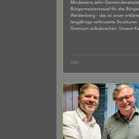
Mindestens zehn Gemeinderatssit
Bürgermeistersessel für das Bürge
Weidenberg - das ist unser erklärtes Ziel, um
langjährige verkrustete Strukturen
Gremium aufzubrechen. Unsere K
für den Gemeinderat Neue kreativ
unseren Ort „Wir wollen mit der st
Fraktion in den Gemeinderat einz
natürlich auch den neuen Bürgerme
Weidenberg stellen.“ Das ist der 
der Einführungsrede vom Vorsitze
Gröbner