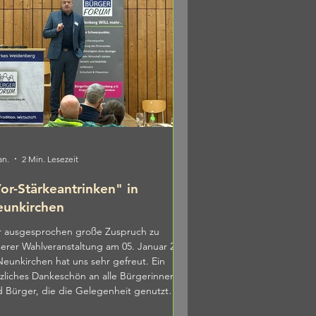
an.
2 Min. Lesezeit
or-Stärkeantrinken" in
unkirchen
r ausgesprochen große Zuspruch zu
erer Wahlveranstaltung am 05. Januar 2026
irchen hat uns sehr gefreut. Ein
zliches Dankeschön an alle Bürgerinnen
 Bürger, die die Gelegenheit genutzt
en, sich über unsere politischen Ziele für