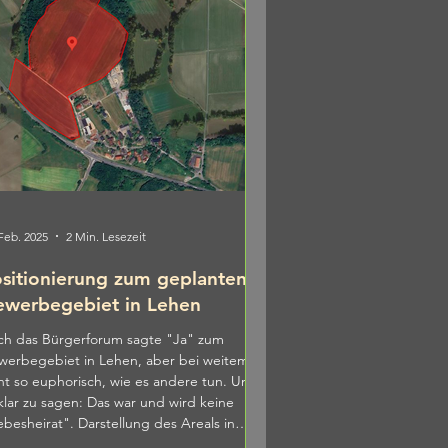
 Feb. 2025
2 Min. Lesezeit
sitionierung zum geplanten
werbegebiet in Lehen
h das Bürgerforum sagte "Ja" zum
erbegebiet in Lehen, aber bei weitem
ht so euphorisch, wie es andere tun. Um
klar zu sagen: Das war und wird keine
ebesheirat". Darstellung des Areals in
gle Maps Hierzu haben wir uns intensiv