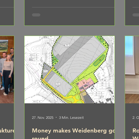
 Markus
die
vollbesetzte Weidenberger Schulaula
re hinweg
inf
gekommen, um die Debatte der Kandidaten
nacht
zu 
Markus Will (Bürgerforum) , Matthias Böhner
war
Bei
(SPD/CSU/FWG) und Jürgen Raab (AfD) aus
 sein Veto
– d
dem Publikum zu verfolgen. Fest steht:
daf
Weidenberg bekommt einen neuen
Bürgermeister – und damit die Chance auf
ein
27. Nov. 2025
3 Min. Lesezeit
2. O
ukturen
Money makes Weidenberg go
Ro
round
Wu