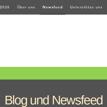
 2026
Über uns
Newsfeed
Unterstütze uns
Bürgerforum Weidenberg e.v.
Weidenberg WIL
Blog und Newsfeed