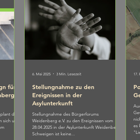
6. Mai 2025
3 Min. Lesezeit
17.
gn für
Stellungnahme zu den
Po
nberg
Ereignissen in der
Ge
Asylunterkunft
Auc
Gew
plant die
Stellungnahme des Bürgerforums
nic
m sich und
Weidenberg e.V. zu den Ereignissen vom
es 
kum
28.04.2025 in der Asylunterkunft Weidenberg
"Li
Schweigen ist keine...
Goo