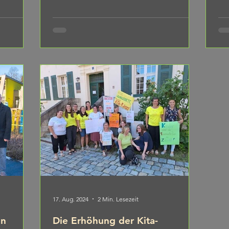
die
wir
Ko
Kul
uns
wir
au
17. Aug. 2024
2 Min. Lesezeit
on
Die Erhöhung der Kita-