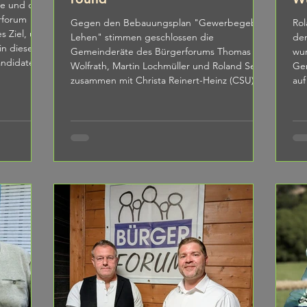
ze und den
rforum
Gegen den Bebauungsplan "Gewerbegebiet
Roland Sei
Lehen" stimmen geschlossen die
den
 in diesem
Gemeinderäte des Bürgerforums Thomas
wu
andidaten
Wolfrath, Martin Lochmüller und Roland Seiler
Gem
e Ideen für
zusammen mit Christa Reinert-Heinz (CSU)
auf
ärksten
und Jürgen Raab (parteilos). Das Vorliegen
Ver
iehen und
neuer Fakten und der Umgang mit den
Grü
ister für
Bürgern vor Ort hat sie dazu bewogen, ihre
Mar
Grundtenor
ursprüngliche Meinung zu ändern.
Leg
nden Jens
Standpunkt zu dem Eklat in der
Sei
Gemeinderatssitzung am 10.11.2025 Von
Leg
Thomas Wolfrath Ich distanziere mich klar von
Ver
jeglicher polit