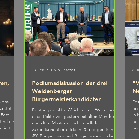
13. Feb.
4 Min. Lesezeit
8. J
ren,
Podiumsdiskussion der drei
"V
Weidenberger
Ne
Bürgermeisterkandidaten
s das
De
arktet –
uns
Richtungswahl für Weidenberg: Weiter so mit
 Fest
in Neunk
einer Politik von gestern mit alten Mehrheiten
t haben.
her
und alten Mustern – oder endlich
eriert.
und
zukunftsorientierte Ideen für morgen Rund
 Rathaus -
hab
450 Bürgerinnen und Bürger waren in die