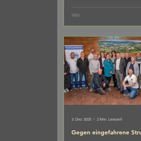
man traut seinen Augen kaum Von
Will Die nackten Fakten: Über Jah
wurde die Organisation der Keller
erschwert oder blockiert. Und wo 
Matthias Böhner? Er hätte jederzeit
einlegen oder für das Fest st
3. Dez. 2025
2 Min. Lesezeit
Gegen eingefahrene Str