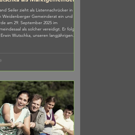
ler zieht als Listennachrücker in
 Weidenberger Gemeinderat ein und
rde am 29. September 2025 im
eindesaal als solcher vereidigt. Er folgt
 Erwin Wutschka, unseren langjährigen
einsvorsitzenden, der aus persönlichen
nden sein Ehrenamt als Mitglied des
ktgemeinderates kurz vor Ende der
islaturperiode niedergelegt hat. Roland
ler wird mindestens bis zum Ende der
islaturperiode den Platz als dritter
treter des Bürgerforums im Gemeindes