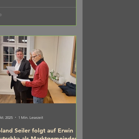
 anstehende Kommunalwahl zu
ormieren und mit uns offen ins Gespräch
kommen. Wahlkampf heißt Präsenz zeigen.
 den Menschen sein, zuhören, diskutieren
irekt vor Ort in den Ortsteilen. Genau
ür steht das Bürgerfo
kt. 2025
1 Min. Lesezeit
land Seiler folgt auf Erwin
tschka als Marktgemeinderat