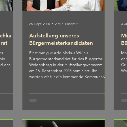
28. Sept. 2025
2 Min. Lesezeit
3. J
schka
Aufstellung unseres
Mi
rat
Bürgermeisterkandidaten
Bü
er
Einstimmig wurde Markus Will als
Möc
win
Bürgermeisterkandidat für das Bürgerforum
eng
Weidenberg in der Aufstellungsversammlung
Gr
am 16. September 2025 nominiert. Ihn
Wei
werden wir für die kommende Kommunalwahl
zum Duell mit Matthias Böhner ins Rennen
schicken. Jens Gröbner (1. Vorsitzender, re.)
beglückwünscht Markus Will (li.) zu seiner
Aufstellung als Bürgermeisterkandidat
Markus Will ist 54 Jahre alt, lebt mit seiner
Frau in Sophienthal und ist stolzer Vater von
vier Kindern – zwei l