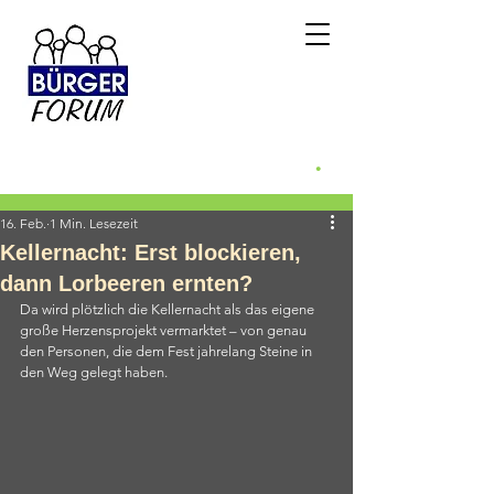
Bürgerforum
Weidenberg e.v.
.
Weidenberg WILL mehr
16. Feb.
1 Min. Lesezeit
Kellernacht: Erst blockieren,
dann Lorbeeren ernten?
Da wird plötzlich die Kellernacht als das eigene 
große Herzensprojekt vermarktet – von genau 
den Personen, die dem Fest jahrelang Steine in 
den Weg gelegt haben.