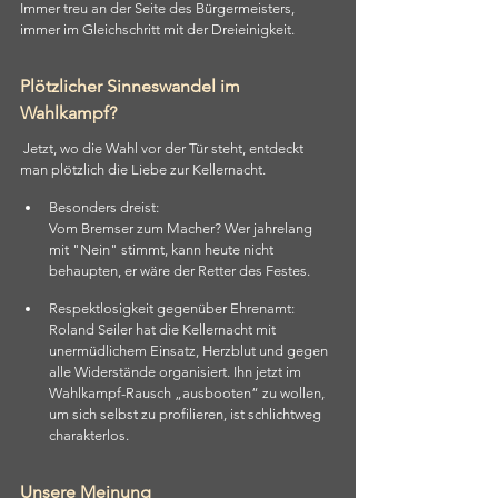
Immer treu an der Seite des Bürgermeisters, 
immer im Gleichschritt mit der Dreieinigkeit.
P
lötzlicher Sinneswandel im 
Wahlkampf?
 Jetzt, wo die Wahl vor der Tür steht, entdeckt 
man plötzlich die Liebe zur Kellernacht.
Besonders dreist:
Vom Bremser zum Macher? Wer jahrelang 
mit "Nein" stimmt, kann heute nicht 
behaupten, er wäre der Retter des Festes.
Respektlosigkeit gegenüber Ehrenamt:
Roland Seiler hat die Kellernacht mit 
unermüdlichem Einsatz, Herzblut und gegen 
alle Widerstände organisiert. Ihn jetzt im 
Wahlkampf-Rausch „ausbooten“ zu wollen, 
um sich selbst zu profilieren, ist schlichtweg 
charakterlos.
Unsere Meinung