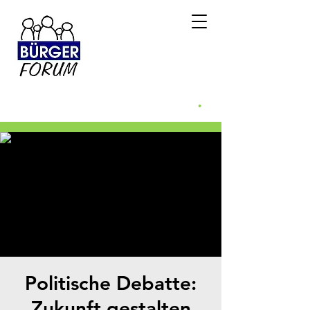
Bürgerforum
Weidenberg e.v.
.
Weidenberg WILL mehr
Politische Debatte:
Zukunft gestalten