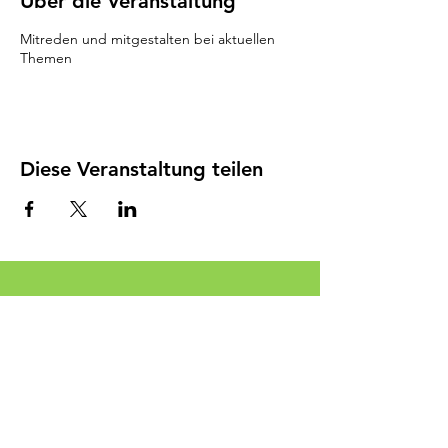
Über die Veranstaltung
Mitreden und mitgestalten bei aktuellen
Themen
Diese Veranstaltung teilen
Geschäftsstelle:
Bürgerforum Weidenberg e.V.
bei Fotostudio Seiler
Winter-Ring 7
95466 Weidenberg
Postanschrift:
Jens Gröbner