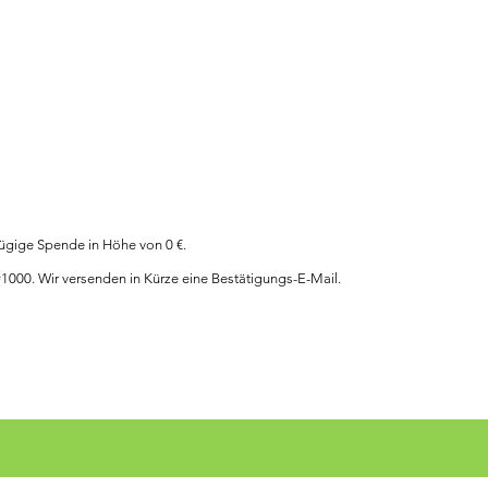
, Name des
engebers
zügige Spende in Höhe von 0 €.
000. Wir versenden in Kürze eine Bestätigungs-E-Mail.