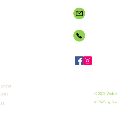
orum Weidenberg e.V.
post@buerger
studio Seiler
Ring 7
Weidenberg
00 49 9278 71 0
öbner
Folge uns auf:
D
itzender)
reuther Str. 21
Weidenberg
andat
hutz
© 2025 Webde
© 2025 by Bü
sum