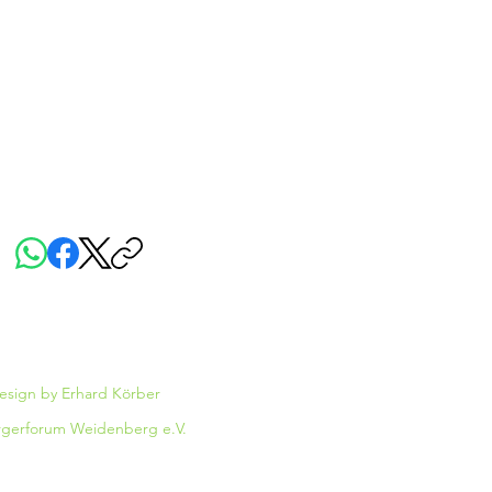
forum-weidenberg.de
0
iese Seite teilen:
sign by Erhard Körber
rgerforum Weidenberg e.V.