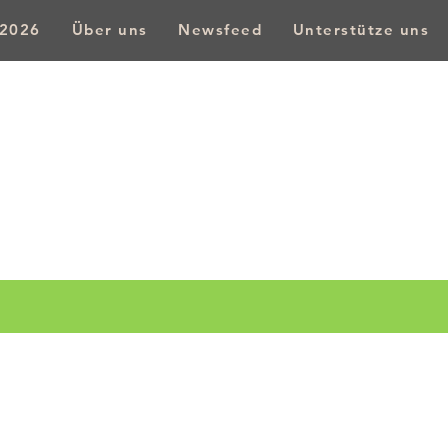
 2026
Über uns
Newsfeed
Unterstütze uns
Bürgerforum Weidenberg e.v.
Weidenberg WIL