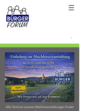
Bürgerforum
Weidenberg e.v.
.
Weidenberg WILL mehr
Alle Termine unserer Wahlveranstaltungen findet