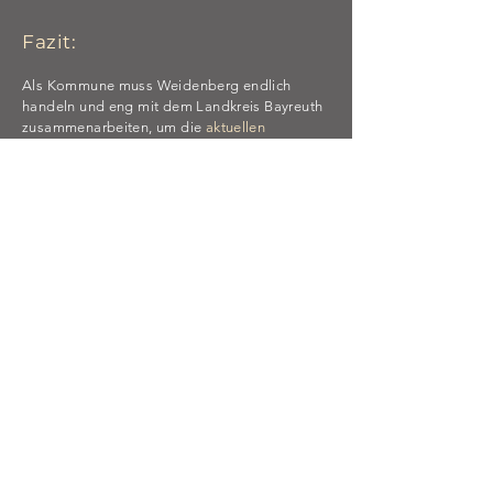
Fazit:
Als Kommune muss Weidenberg endlich
handeln und eng mit dem Landkreis Bayreuth
zusammenarbeiten, um die
aktuellen
Fördermöglichkeiten und Bedarfsplanungen
abzustimmen
. Leider nutzte Weidenberg
bislang die
Landesinitiativen
zu wenig. Die
Gemeinde sollte ihren Bedarf an Ausstattung
und Personal melden und einfordern. Es ist
eine
gemeinsame Aufgabe von Bund, Land
und Kommunen
, unsere Gesellschaft
krisenfester zu machen., z.B. auch dadurch,
den Zivilschutzbunker unter der Karl-Gebhard-
Schule (erinnert sich noch jemand?) zu
ertüchtigen.
Für einen weitergehenden Einblick über die
Thematik des Bevölkerungsschutzes in
Deutschland empfehlen wir:
Was ist Bevölkerungsschutz