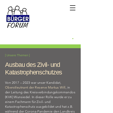
Bürgerforum
Weidenberg e.v.
.
Weidenberg WILL mehr
[ Unsere Themen ]
Ausbau des Zivil- und
Katastrophenschutzes
Von 2017 – 2023 war unser Kandidat,
Oberstleutnant der Reserve Markus Will
, in
der Leitung des Kreisverbindungskommandos
(KVK) Wunsiedel. In dieser Rolle wurde er zu
einem Fachmann für Zivil- und
Katastrophenschutz ausgebildet und hat z.B.
während der Corona-Pandemie den Landkreis