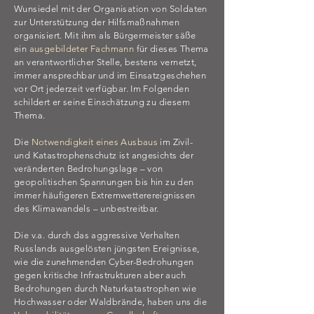
Wunsiedel mit der Organisation von Soldaten
zur Unterstützung der Hilfsmaßnahmen
organisiert. Mit ihm als Bürgermeister säße
ein
ausgebildeter Fachmann
für dieses Thema
an verantwortlicher Stelle, bestens vernetzt,
immer ansprechbar und im Einsatzgeschehen
vor Ort jederzeit verfügbar. Im Folgenden
schildert er seine Einschätzung zu diesem
Thema.
Die
Notwendigkeit eines Ausbaus
im Zivil-
und Katastrophenschutz ist angesichts der
veränderten Bedrohungslage – von
geopolitischen Spannungen bis hin zu den
immer häufigeren Extremwetterereignissen
des Klimawandels – unbestreitbar.
Die v.a. durch das aggressive Verhalten
Russlands ausgelösten jüngsten Ereignisse,
wie die zunehmenden Cyber-Bedrohungen
gegen kritische Infrastrukturen aber auch
Bedrohungen durch Naturkatastrophen wie
Hochwasser oder Waldbrände, haben uns die